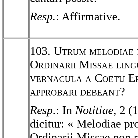
Resp.
: Affirmative.
103.
Utrum melodiae 
Ordinarii Missae lin
vernacula a Coetu E
approbari debeant
?
Resp
.: In
Notitiae
, 2 (
dicitur: « Melodiae pr
Ordinarii Missae non r