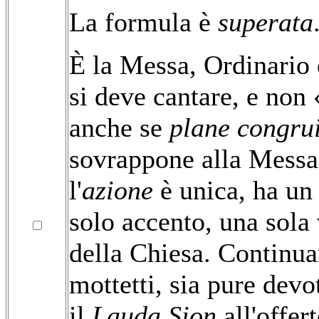
La formula è
superata
È la Messa, Ordinario 
si deve cantare, e non 
anche se
plane congrui
sovrappone alla Messa
l'
azione
è unica, ha un 
solo accento, una sola
della Chiesa. Continua
mottetti, sia pure devo
il
Lauda Sion
all'offert