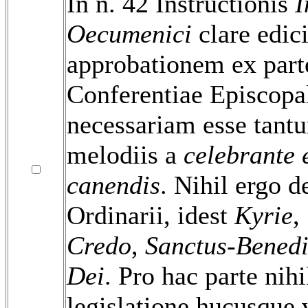
In n. 42 Instructionis
I
Oecumenici
clare edic
approbationem ex part
Conferentiae Episcopa
necessariam esse tant
melodiis a
celebrante e
canendis
. Nihil ergo d
Ordinarii, idest
Kyrie
,
Credo
,
Sanctus-Benedi
Dei
. Pro hac parte nih
legislatione hucusque 