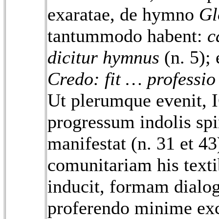
exaratae, de hymno
Gl
tantummodo habent:
c
dicitur hymnus
(n. 5);
Credo: fit … professio 
Ut plerumque evenit,
progressum indolis spir
manifestat (n. 31 et 4
comunitariam his text
inducit, formam dialog
proferendo minime exc