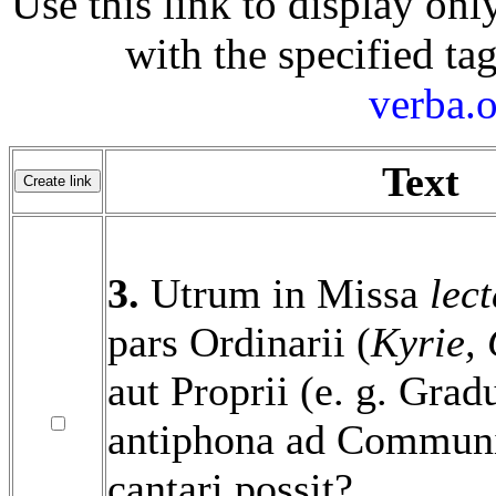
Use this link to display onl
with the specified ta
verba.o
Text
3.
Utrum in Missa
lect
pars Ordinarii (
Kyrie, 
aut Proprii (e. g. Grad
antiphona ad Commun
cantari possit?